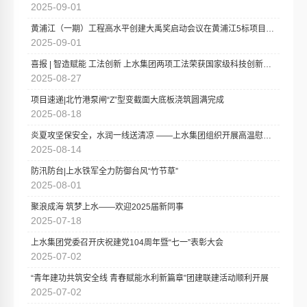
2025-09-01
黄浦江（一期）工程高水平创建大禹奖启动会议在黄浦江5标项目顺利举办
2025-09-01
喜报 | 智造赋能 工法创新 上水集团两项工法荣获国家级科技创新奖项
2025-08-27
项目速递|北竹港泵闸“Z”型变截面大底板浇筑圆满完成
2025-08-18
炎夏攻坚保安全，水润一线送清凉 ——上水集团组织开展高温慰问活动
2025-08-14
防汛防台|上水铁军全力防御台风“竹节草”
2025-08-01
聚浪成海 筑梦上水——欢迎2025届新同事
2025-07-18
上水集团党委召开庆祝建党104周年暨“七一”表彰大会
2025-07-02
“青年建功共筑安全线 青春赋能水利新篇章”团建联建活动顺利开展
2025-07-02