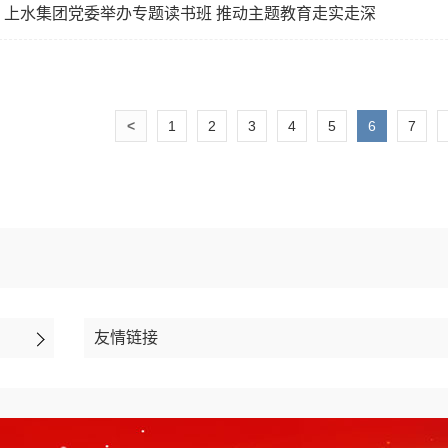
上水集团党委举办专题读书班 推动主题教育走实走深
<
1
2
3
4
5
6
7
友情链接