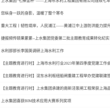
上水集团“七捧金杯”——上海市水利工程集团有限公司连续七年荣
您纵身一跃的身影，温暖了整个寒冬
重大工程丨韧性堤岸，人民浦江——黄浦江中上游防洪能力提
捷报频传硕果累累--上水集团党委第二批主题教育成果转化纪实
水利部部长李国英调研上海水利工作
【主题教育进行时】上海市水利行业2023年第四季度党建工作会议暨奉
【主题教育进行时】淀东水利枢纽船闸重建工程举办党建联建
【主题教育进行时】上水集团承建的南新泾泵闸工程荣获上海
上水集团喜获BIM技术应用大赛系列奖项