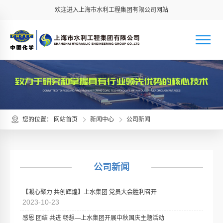
欢迎进入上海市水利工程集团有限公司网站
您的位置：
网站首页
新闻中心
公司新闻
公司新闻
【凝心聚力 共创辉煌】上水集团 党员大会胜利召开
2023-10-23
感恩 团结 共进 畅想—上水集团开展中秋国庆主题活动