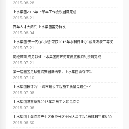
2015-08-28
上水集团2015年上半年工作会议圆满完成
2015-08-21
百年人才大阅兵 上水集团蓄势待发
2015-08-04
上水集团“天一阁QC小组”荣获2015年水利行业QC成果发表三等奖
2015-07-21
历经风雨,终见彩虹!上水集团南环河泵闸底板顺利浇筑完成
2015-07-21
第一届园区足球邀请赛圆满结束，上水集团勇夺亚军
2015-07-10
上水集团被评为“上海市建设工程施工质量先进企业”
2015-07-08
上水集团隆重举办2015年新员工入职见面会
2015-07-06
上水集团上海临港产业区奉贤分区圈围大堤工程2标顺利完成6.30节点目标
2015-06-30