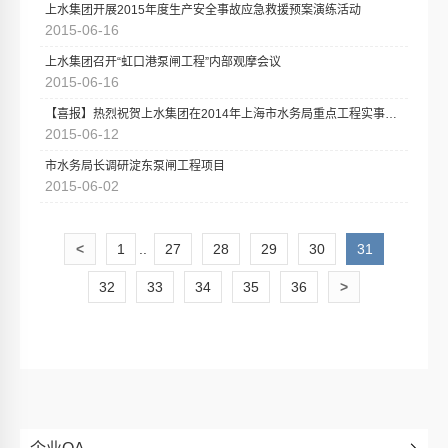
上水集团开展2015年度生产安全事故应急救援预案演练活动
2015-06-16
上水集团召开“虹口港泵闸工程”内部观摩会议
2015-06-16
【喜报】热烈祝贺上水集团在2014年上海市水务局重点工程实事立功竞赛中荣获多项表彰！
2015-06-12
市水务局长调研淀东泵闸工程项目
2015-06-02
<
1
..
27
28
29
30
31
32
33
34
35
36
>