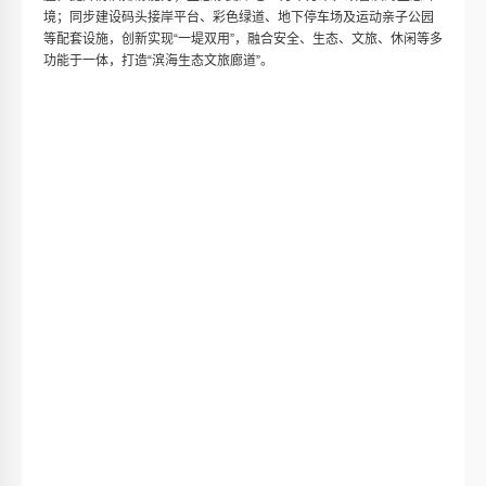
下阶段，上水集团将持续抓好工程优质履约，全力完成年度目标
任务，打造更多的精品工程，为长三角乃至全国发展贡献新的力量。
台州市黄岩区海塘安澜工程（椒江黄岩段海塘）位于台州市黄岩
区椒江南岸，西起永宁江闸右侧，东至上峰水泥厂东侧，是椒江海塘
的重要组成部分。主要建设内容包括：对2.66公里海塘进行提标加
固，防潮标准由原先的50年一遇提升至100年一遇；新建芦东闸一
座，提升防洪排涝能力；生态修复滩地49万平方米，改善滨海生态环
境；同步建设码头接岸平台、彩色绿道、地下停车场及运动亲子公园
等配套设施，创新实现“一堤双用”，融合安全、生态、文旅、休闲等多
功能于一体，打造“滨海生态文旅廊道”。