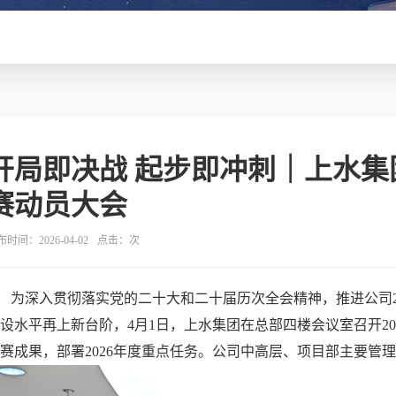
开局即决战 起步即冲刺｜上水集团
赛动员大会
时间：2026-04-02
点击：
次
深入贯彻落实党的二十大和二十届历次全会精神，推进公司20
设水平再上新台阶，4月1日，上水集团在总部四楼会议室召开20
赛成果，部署2026年度重点任务。公司中高层、项目部主要管