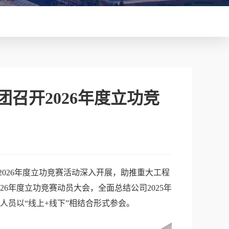
召开2026年度立功竞
26年度立功竞赛活动深入开展，助推重大工程
26年度立功竞赛动员大会，全面总结公司2025年
理人员以“线上+线下”相结合形式参会。