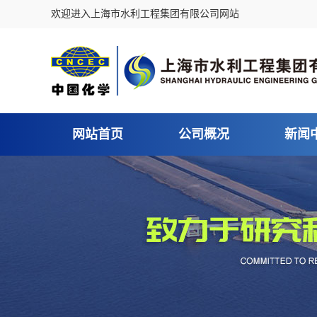
欢迎进入上海市水利工程集团有限公司网站
网站首页
公司概况
新闻