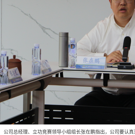
公司总经理、立功竞赛领导小组组长张在鹏指出，公司要认真