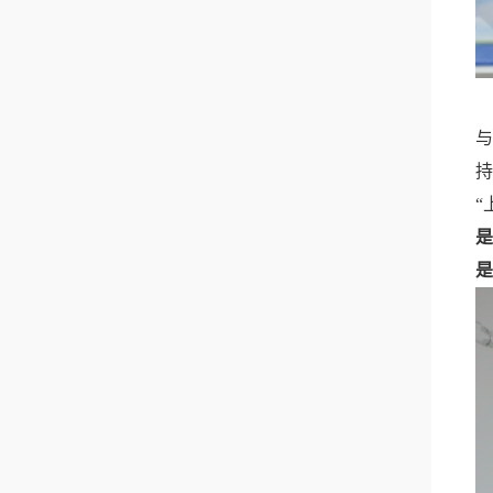
与
持
“
是
是