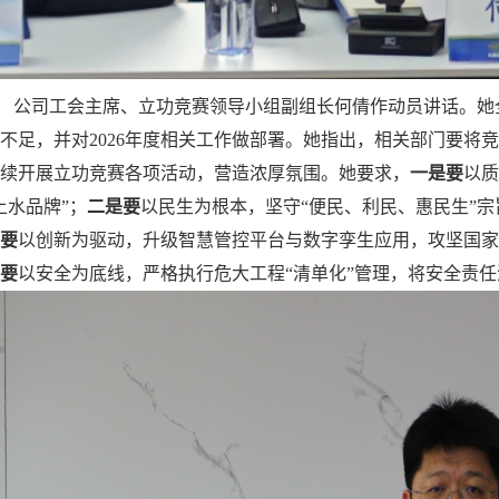
公司工会主席、立功竞赛领导小组副组长何倩作动员讲话。她
不足，并对2026年度相关工作做部署。她指出，相关部门要将
续开展立功竞赛各项活动，营造浓厚氛围。她要求，
一是要
以质
上水品牌”；
二是要
以民生为根本，坚守“便民、利民、惠民生”
要
以创新为驱动，升级智慧管控平台与数字孪生应用，攻坚国家
要
以安全为底线，严格执行危大工程“清单化”管理，将安全责