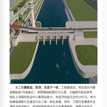
本工程
集航运、防洪、生态于一体
，工程建成后，将实现内河集
装箱船舶“河海直达”，单程缩短航程约70公里，大幅提升航运效率，
强化上海国际航运中心集疏运能力，年经济效益可达约18亿元，有力
助推临港新片区建设与长三角一体化发展。同时，工程可显著提升区
域防洪排涝能力，有效抵御极端天气与风暴潮威胁，保障沿岸安全。