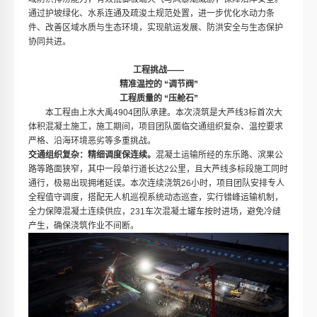
通过护坡绿化、水系连通及疏浚土规范处置，进一步优化水动力条
件、改善区域水质与生态环境，实现航运发展、防洪安全与生态保护
协同共进。
工程挑战——
精准温控的 “调节阀”
工程质量的 “压舱石”
本工程由上水大禹4904团队承建。本次浇筑是大芦线3标首次大
体积混凝土施工，施工期间，项目团队面临交通组织复杂、温控要求
严格、沿海环境恶劣等多重挑战。
交通
组织复杂
：精细调度保连续
。
混凝土运输所经的东乐路、滨果公
路等路面狭窄，其中一段单行道长达2公里，且大芦线多标段施工同时
通行，极易出现拥堵延误。本次连续浇筑26小时，项目团队安排专人
全程值守调度，搭配无人机巡视系统动态巡查，实行错峰运输机制，
全力保障混凝土连续供应，231车次混凝土罐车按时进场，避免冷缝
产生，确保浇筑作业不间断。