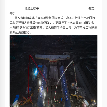
混凝土整平 覆盖、
养护
此次水闸闸室北边联底板浇筑圆满完成，离不开行业主管部门的
关心指导和各参建单位的协同发力，更彰显了上水大禹4904团队“铁
人 铁律 铁军”的“三铁”精神，极大鼓舞了全员士气，为下阶段工程建设
凝聚起更强信心。