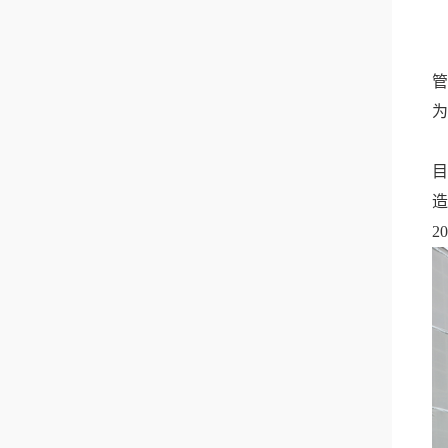
管
为
上
目
造
2