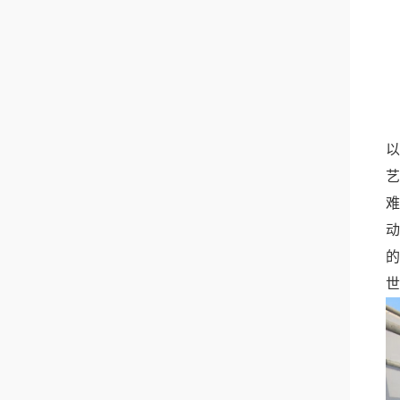
本
以
艺
难
动
的
世