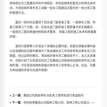
快地成长为工程建设中的中流砥柱，项目经理朱财富充分利用业余时
间，为项目部的青年员工讲解一些本工程建设过程中的一些分项工程
的管理方法。
最近一段时间主要讲了铝合金门窗安装工程、一般抹灰工程、饰
面工程等几个方面，如：在铝合金门窗安装工程质量评定实施要点、
一般抹灰工程的质量控制和技术要求、 饰面工程的施工技术和质量要
求等。
虽然只是寥寥几字说出了讲课的主要内容，但是在预备讲课内容
以及讲课的的过程中都倾尽了朱经理的对工作的思考和对青年员工的
期望。经过这样的模式，项目部的青年员工都收获不少，且几次讲课
中，也吸引到了分包单位的员工及集团公司其他项目部的青年员工前
来听课，可见项目经理朱财富对青年员工培养用心之深。在此，也要
为朱经理的幸苦付出道声感谢！
上一篇
：集团公司高层率队分赴各工程项目进行高温慰问
下一篇
：热烈祝贺集团公司围海工程公司、泵闸工程公司成立——