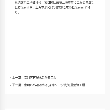
系统文明工地等称号，项目团队荣获上海市重点工程实事立功
竞赛优秀团队、上海市水务局“河道整治攻坚战优秀集体”称
号。
上一篇
：青浦区环城水系治理工程
下一篇
：崇明环岛运河南河(庙港～三沙洪)河道整治工程