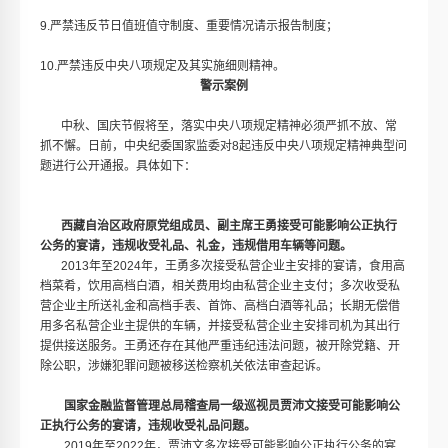
9.严禁违反节日值班值守制度、重要情况请示报告制度；
10.严禁违反中央八项规定及其实施细则精神。
警示案例
中秋、国庆节假将至，落实中央八项规定精神必须严抓不放、常
抓不懈。日前，中央纪委国家监委对8起违反中央八项规定精神典型问
题进行公开通报。具体如下：
西藏自治区政府原党组成员、副主席王勇接受可能影响公正执行
公务的宴请，违规收受礼品、礼金，违规借用车辆等问题。
2013年至2024年，王勇多次接受私营企业主安排的宴请，食用高
档菜肴，饮用高档白酒，相关费用均由私营企业主支付；多次收受私
营企业主所送礼金和高档手表、首饰、高档白酒等礼品；长期无偿借
用多名私营企业主提供的车辆，并接受私营企业主安排司机为其出行
提供接送服务。王勇还存在其他严重违纪违法问题，被开除党籍、开
除公职，涉嫌犯罪问题被移送检察机关依法审查起诉。
国家金融监督管理总局稽查局一级巡视员贾沛文接受可能影响公
正执行公务的宴请，违规收受礼品问题。
2019年至2022年，贾沛文多次接受可能影响公正执行公务的宴