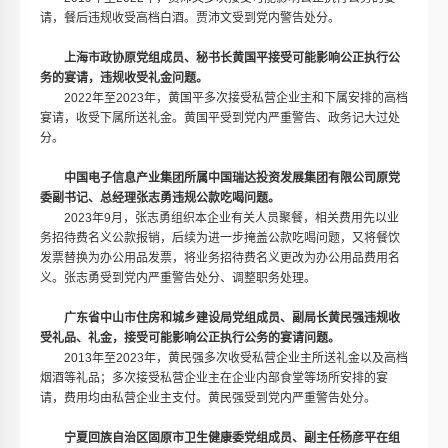
请，餐后违规收受高档白酒。贾沛文受到党内警告处分。
上海市政协原党组成员、秘书长黄国平接受可能影响公正执行公
务的宴请，违规收受礼金问题。
2022年至2023年，黄国平多次接受私营企业主和下属安排的高档
宴请，收受下属所送礼金。黄国平受到党内严重警告、政务记大过处
分。
中国电子信息产业集团所属中国瑞达投资发展集团有限公司原党
委副书记、总经理张志勇违规公款吃喝问题。
2023年9月，张志勇组织本企业有关人员聚餐，相关费用先以业
务招待费名义公款报销，后续为进一步掩盖公款吃喝问题，又将餐饮
发票替换为办公用品发票，将业务招待费名义更改为办公用品费用名
义。张志勇受到党内严重警告处分、调整职务处理。
广东省中山市住房和城乡建设局党组成员、副局长黄民强违规收
受礼品、礼金，接受可能影响公正执行公务的宴请问题。
2013年至2023年，黄民强多次收受私营企业主所送礼金以及高档
烟酒等礼品；多次接受私营企业主在企业内部食堂等场所安排的宴
请，费用均由私营企业主支付。黄民强受到党内严重警告处分。
宁夏回族自治区固原市卫生健康委党组成员、副主任杨彦平在组