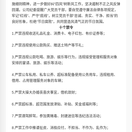
施细则精神，进一步做好纠“四风”树新风工作，坚决遏制不正之风反弹
回潮。公司纪委提醒广大党员干部，要自觉遵守廉洁自律各项规定，
牢记“红线”、严守“底线”，树立党员干部“忠诚、务实、干净、担当"的
良好形象，杜绝“节日腐败”，共同营造风清气正的节日氛围。
十个禁令
1.严禁违规收送礼品礼金、消费卡、电子红包、有价证券等；
2.严禁违规使用公款购买、赠送土特产等节礼；
3.严禁违规公款吃喝、旅游、娱乐等行为，违规接受管理和服务对象
安排的宴请、旅游、娱乐等活动；
4.严禁公车私用、私车公养、超标准配备使用公务用车，违规租用、
借用、占用管理服务对象的车辆；
5.严禁大操大办婚丧喜庆事宜，借机敛财；
6.严禁超标准、超范围发放津贴、补贴、奖金或福利等；
7.严禁酒驾醉驾，参加黄赌毒、封建迷信等违纪违法活动；
8.严禁工作中推诿扯皮、消极应付，不担当、不作为、乱作为；