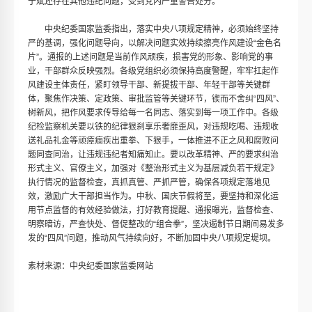
于斌还存在其他违纪问题，受到党内严重警告处分。
中央纪委国家监委指出，落实中央八项规定精神，必须始终坚持
严的基调，强化问题导向，以解决问题实效持续擦亮作风建设“金色名
片”。通报的上述问题是当前作风顽疾，损害党的形象、影响党的事
业，干部群众反映强烈。各级党组织必须保持高度警醒，牢牢扛起作
风建设主体责任，紧盯领导干部、新提拔干部、年轻干部等关键群
体，聚焦作决策、定政策、审批监管等关键环节，锲而不舍纠“四风”、
树新风，把作风要求传导给每一名同志、落实到每一项工作中。各级
纪检监察机关要以铁的纪律狠刹享乐奢靡歪风，对违规吃喝、违规收
送礼品礼金等顽瘴痼疾出重拳、下狠手，一体推进不正之风和腐败问
题同查同治，让违规违纪者知痛知止。要以改革精神、严的要求纠治
形式主义、官僚主义，加强对《整治形式主义为基层减负若干规定》
执行情况的监督检查，真抓真管、严抓严管，确保各项规定落地见
效，激励广大干部担当作为。中秋、国庆节假将至，要坚持和深化运
用节点监督的有效经验做法，打好教育提醒、通报曝光，监督检查、
明察暗访，严查快处、督促整改的“组合拳”，坚决遏制节日期间易发多
发的“四风”问题，推动风气持续向好，不断加固中央八项规定堤坝。
素材来源：中央纪委国家监委网站