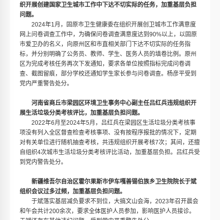
织开展创建国家卫生城市工作中下达不切实际的任务，加重基层负担
问题。
2024年1月，固原市卫生健康委在组织开展创卫城市工作满意度
网上问卷调查工作中，为确保问卷调查满意度达到90%以上，以固原
市爱卫办的名义，向原州区和市直相关部门下达不切实际的任务指
标，并分别明确了公务员、教师、学生、医务人员的填卷比例。原州
区为完成考核任务再次下发通知，要求各单位按照指标完成问卷调
查、截图留痕，部分学校还通知学生家长参与问卷调查。杨彦平受到
党内严重警告处分。
河南省商丘市梁园区环境卫生事务中心副主任吕红兵违规组织开
展生活垃圾分类考核评比，加重基层负担问题。
2022年6月至2024年5月，吕红兵在梁园区生活垃圾分类考核事
项没有列入全区督查检查考核事项、没有按程序报批的情况下，定期
对有关单位进行随机抽查考核，共违规组织开展考核7次；其间，还擅
自组织4次城市生活垃圾分类考核评比活动，加重基层负担。吕红兵受
到党内警告处分。
新疆维吾尔自治区霍尔果斯市伊车嘎善锡伯族乡卫生院院长于斌
组织会议过多过频，加重基层负担问题。
于斌落实基层减负要求不到位，大搞文山会海，2023年召开晨会
和午会共计200余次，要求全体医护人员参加，影响医护人员接诊。