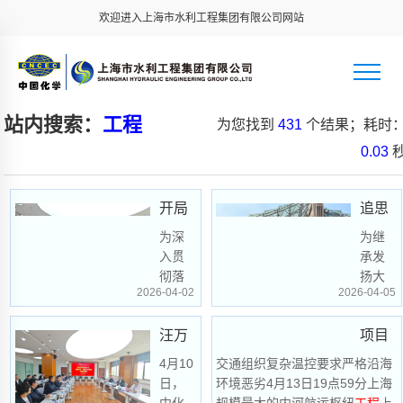
欢迎进入上海市水利工程集团有限公司网站
站内搜索：
工程
为您找到
431
个结果；耗时
0.03
开局
追思
即决
为深
禹迹
为继
入贯
承发
战 起
传承
彻落
扬大
2026-04-02
2026-04-05
步即
匠心
实党
禹精
的二
神和
冲刺
——
汪万
项目
十大
工匠
｜上
上水
和二
精
勋到
4月10
交通组织复杂温控要求严格沿海
速递
十届
神，
水集
集团
日，
环境恶劣4月13日19点59分上海
上水
｜大
历次
引导
中化
规模最大的内河航运枢纽
工程
上