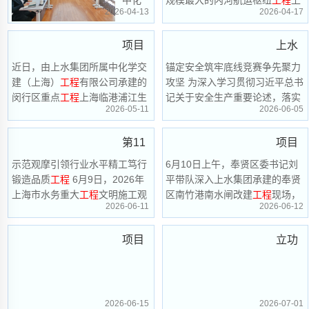
团召
党委
全会
全体
2026-04-13
2026-04-17
集团
芦线3
学交
海市重大
工程
大芦线东延伸航道
精
职工
开
组织
建集
整治
工程
3标段顺利完
调研
标首
神，
在追
项目
上水
团党
2026
参观
推进
忆先
指导
次大
委书
近日，由上水集团所属中化学交
速递 |
锚定安全筑牢底线竞赛争先聚力
集团
公司
贤中
年度
上海
记、
工作
体积
建（上海）
工程
有限公司承建的
攻坚 为深入学习贯彻习近平总书
2026
汲取
提前6
召开
董事
立功
元代
闵行区重点
工程
上海临港浦江生
记关于安全生产重要论述，落实
年度
精神
混凝
长汪
2026-05-11
2026-06-05
个
2026
命健康产业园（北区）项目传来
上海市重点
工程
实事立功竞赛40
竞赛
立功
水闸
力
万勋
土浇
喜讯，公司承
周年相关工
竞赛
量，
月！
年“安
到上
动员
博物
第11
项目
活动
在回
筑
水集
临港
全生
大会
馆活
深入
望历
示范观摩引领行业水平精工笃行
次成
6月10日上午，奉贤区委书记刘
速递|
团调
——
开
程中
浦江
产月”
锻造品质
工程
6月9日，2026年
平带队深入上水集团承建的奉贤
动
研指
功承
奉贤
水闸
展，
感悟
上海市水务重大
工程
文明施工观
区南竹港南水闸改建
工程
现场，
导工
生命
动员
助推
职业
2026-06-11
2026-06-12
办上
区委
摩活动在上水集团承建的奉贤区
实地调研防汛备汛工作。 刘平一
作，
闸室
健康
大会
重大
使
南竹港南水闸
行
中化
海市
书记
北边
工程
命，4
项目
立功
学交
产业
暨立
建设
月2日
水务
刘平
联底
建集
速递|
竞赛|
园
功竞
水平
上
团党
重大
带队
板圆
再上
午，
闵行
上水
（北
赛中
委委
工程
调研
新台
上水
满完
员、
2026-06-15
2026-07-01
区委
集团